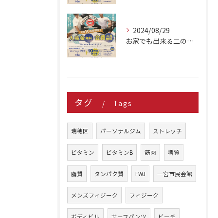
2024/08/29
お家でも出来る二の腕シェイプアップ種目 3選
タグ
Tags
瑞穂区
パーソナルジム
ストレッチ
ビタミン
ビタミンB
筋肉
糖質
脂質
タンパク質
FWJ
一宮市民会館
メンズフィジーク
フィジーク
ボディビル
サーフパンツ
ビーチ