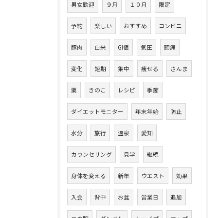
男女歓迎
９月
１０月
限定
予約
楽しい
おすすめ
コンビニ
豚肉
白米
GI値
気圧
頭痛
変化
短期
集中
痩せる
さんま
栗
きのこ
レシピ
季節
ダイエットモニター
年末年始
防止
水分
旅行
温泉
愛知
カウンセリング
見学
継続
身体を変える
新年
ウエスト
効果
入会
背中
お盆
営業日
追加