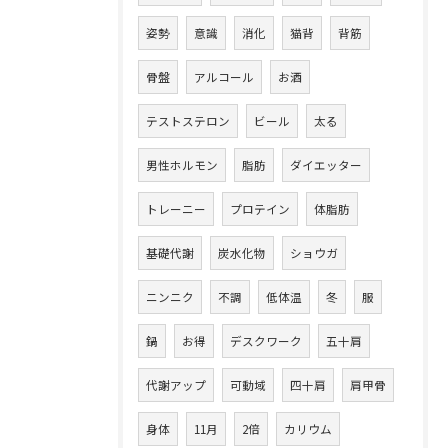
姿勢
意識
消化
猫背
背筋
骨盤
アルコール
お酒
テストステロン
ビール
太る
男性ホルモン
脂肪
ダイエッター
トレーニー
プロテイン
体脂肪
基礎代謝
炭水化物
ショウガ
ニンニク
不調
低体温
冬
服
鍋
お得
デスクワーク
五十肩
代謝アップ
可動域
四十肩
肩甲骨
身体
11月
2倍
カリウム