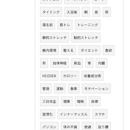
タイミング
入浴後
朝
昼
夜
寝る前
筋トレ
トレーニング
静的ストレッチ
動的ストレッチ
腸内環境
整える
ダイエット
食欲
秋
自律神経
貧血
胃
内臓
HS EDEN
カロリー
栄養成分表
管理
運動
食事
モチベーション
三日坊主
健康
曖昧
目標
習慣化
インナーマッスル
スマホ
パソコン
体の不調
便通
反り腰