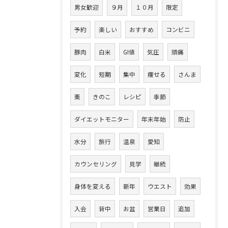
男女歓迎
９月
１０月
限定
予約
楽しい
おすすめ
コンビニ
豚肉
白米
GI値
気圧
頭痛
変化
短期
集中
痩せる
さんま
栗
きのこ
レシピ
季節
ダイエットモニター
年末年始
防止
水分
旅行
温泉
愛知
カウンセリング
見学
継続
身体を変える
新年
ウエスト
効果
入会
背中
お盆
営業日
追加