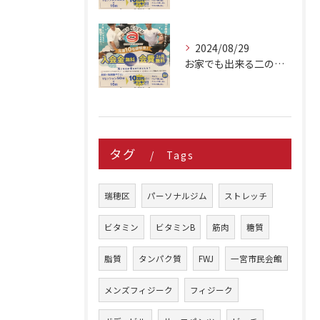
2024/08/29
お家でも出来る二の腕シェイプアップ種目 3選
タグ
Tags
瑞穂区
パーソナルジム
ストレッチ
ビタミン
ビタミンB
筋肉
糖質
脂質
タンパク質
FWJ
一宮市民会館
メンズフィジーク
フィジーク