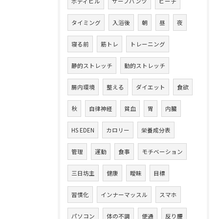
ボディビル
サーフパンツ
ビーチ
タイミング
入浴後
朝
昼
夜
寝る前
筋トレ
トレーニング
静的ストレッチ
動的ストレッチ
腸内環境
整える
ダイエット
食欲
秋
自律神経
貧血
胃
内臓
HS EDEN
カロリー
栄養成分表
管理
運動
食事
モチベーション
三日坊主
健康
曖昧
目標
習慣化
インナーマッスル
スマホ
パソコン
体の不調
便通
反り腰