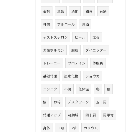
姿勢
意識
消化
猫背
背筋
骨盤
アルコール
お酒
テストステロン
ビール
太る
男性ホルモン
脂肪
ダイエッター
トレーニー
プロテイン
体脂肪
基礎代謝
炭水化物
ショウガ
ニンニク
不調
低体温
冬
服
鍋
お得
デスクワーク
五十肩
代謝アップ
可動域
四十肩
肩甲骨
身体
11月
2倍
カリウム