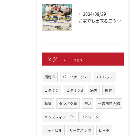
2024/08/29
お家でも出来る二の腕シェイプアップ種目 3選
タグ
Tags
瑞穂区
パーソナルジム
ストレッチ
ビタミン
ビタミンB
筋肉
糖質
脂質
タンパク質
FWJ
一宮市民会館
メンズフィジーク
フィジーク
ボディビル
サーフパンツ
ビーチ