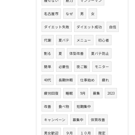
痩せない
筋力
マンツーマン
名古屋市
なぜ
男
女
ダイエット失敗
ダイエット成功
自信
代謝
夏バテ
メニュー
初心者
割る
夏
体型改善
夏バテ防止
簡単
必要性
夜ご飯
モニター
40代
長期休暇
仕事始め
疲れ
疲労回復
睡眠
9月
募集
2023
改善
食べ物
短期集中
キャンペーン
募集中
体質改善
男女歓迎
９月
１０月
限定