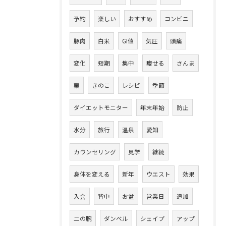
予約
楽しい
おすすめ
コンビニ
豚肉
白米
GI値
気圧
頭痛
変化
短期
集中
痩せる
さんま
栗
きのこ
レシピ
季節
ダイエットモニター
年末年始
防止
水分
旅行
温泉
愛知
カウンセリング
見学
継続
身体を変える
新年
ウエスト
効果
入会
背中
お盆
営業日
追加
二の腕
ダンベル
シェイプ
アップ