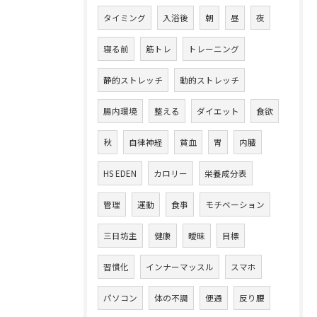
タイミング
入浴後
朝
昼
夜
寝る前
筋トレ
トレーニング
静的ストレッチ
動的ストレッチ
腸内環境
整える
ダイエット
食欲
秋
自律神経
貧血
胃
内臓
HS EDEN
カロリー
栄養成分表
管理
運動
食事
モチベーション
三日坊主
健康
曖昧
目標
習慣化
インナーマッスル
スマホ
パソコン
体の不調
便通
反り腰