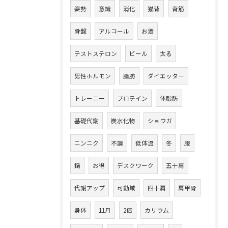
姿勢
意識
消化
猫背
背筋
骨盤
アルコール
お酒
テストステロン
ビール
太る
男性ホルモン
脂肪
ダイエッター
トレーニー
プロテイン
体脂肪
基礎代謝
炭水化物
ショウガ
ニンニク
不調
低体温
冬
服
鍋
お得
デスクワーク
五十肩
代謝アップ
可動域
四十肩
肩甲骨
身体
11月
2倍
カリウム