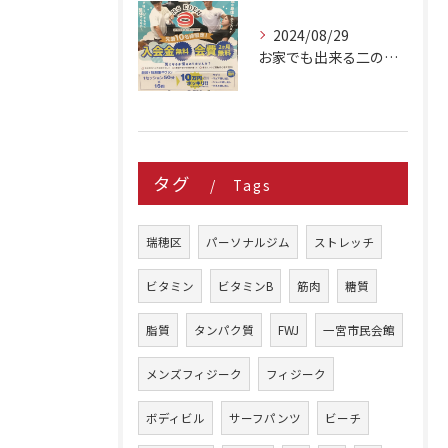
2024/08/29
お家でも出来る二の腕シェイプアップ種目 3選
タグ
Tags
瑞穂区
パーソナルジム
ストレッチ
ビタミン
ビタミンB
筋肉
糖質
脂質
タンパク質
FWJ
一宮市民会館
メンズフィジーク
フィジーク
ボディビル
サーフパンツ
ビーチ