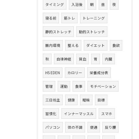
タイミング
入浴後
朝
昼
夜
寝る前
筋トレ
トレーニング
静的ストレッチ
動的ストレッチ
腸内環境
整える
ダイエット
食欲
秋
自律神経
貧血
胃
内臓
HS EDEN
カロリー
栄養成分表
管理
運動
食事
モチベーション
三日坊主
健康
曖昧
目標
習慣化
インナーマッスル
スマホ
パソコン
体の不調
便通
反り腰