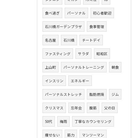
食べ過ぎ
パーソナル
初心者歓迎
石川橋ガーデンプラザ
食事管理
名古屋
石川橋
チートデイ
ファスティング
サラダ
昭和区
上山町
パーソナルトレーニング
朝食
インスリン
エネルギー
パーソナルストレッチ
脂肪燃焼
ジム
クリスマス
忘年会
腹筋
父の日
50代
梅雨
丁寧なカウンセリング
痩せない
筋力
マンツーマン