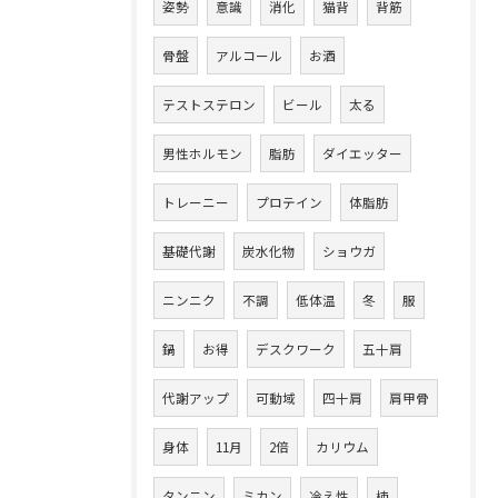
姿勢
意識
消化
猫背
背筋
骨盤
アルコール
お酒
テストステロン
ビール
太る
男性ホルモン
脂肪
ダイエッター
トレーニー
プロテイン
体脂肪
基礎代謝
炭水化物
ショウガ
ニンニク
不調
低体温
冬
服
鍋
お得
デスクワーク
五十肩
代謝アップ
可動域
四十肩
肩甲骨
身体
11月
2倍
カリウム
タンニン
ミカン
冷え性
柿