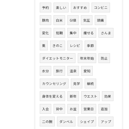
予約
楽しい
おすすめ
コンビニ
豚肉
白米
GI値
気圧
頭痛
変化
短期
集中
痩せる
さんま
栗
きのこ
レシピ
季節
ダイエットモニター
年末年始
防止
水分
旅行
温泉
愛知
カウンセリング
見学
継続
身体を変える
新年
ウエスト
効果
入会
背中
お盆
営業日
追加
二の腕
ダンベル
シェイプ
アップ