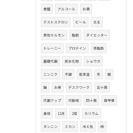
骨盤
アルコール
お酒
テストステロン
ビール
太る
男性ホルモン
脂肪
ダイエッター
トレーニー
プロテイン
体脂肪
基礎代謝
炭水化物
ショウガ
ニンニク
不調
低体温
冬
服
鍋
お得
デスクワーク
五十肩
代謝アップ
可動域
四十肩
肩甲骨
身体
11月
2倍
カリウム
タンニン
ミカン
冷え性
柿