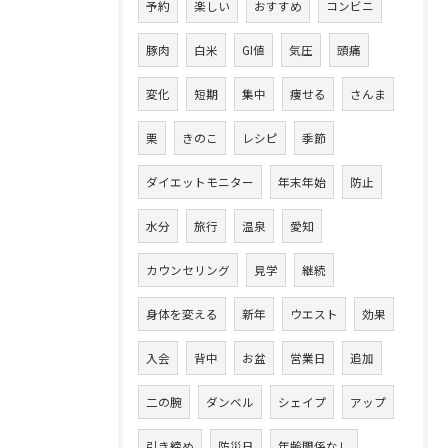
予約
楽しい
おすすめ
コンビニ
豚肉
白米
GI値
気圧
頭痛
変化
短期
集中
痩せる
さんま
栗
きのこ
レシピ
季節
ダイエットモニター
年末年始
防止
水分
旅行
温泉
愛知
カウンセリング
見学
継続
身体を変える
新年
ウエスト
効果
入会
背中
お盆
営業日
追加
二の腕
ダンベル
シェイプ
アップ
引き締め
防災日
年齢関係なし