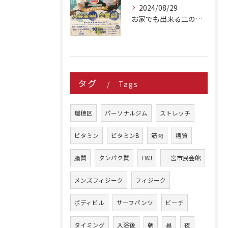
2024/08/29
お家でも出来る二の腕シェイプアップ種目 3選
タグ
Tags
瑞穂区
パーソナルジム
ストレッチ
ビタミン
ビタミンB
筋肉
糖質
脂質
タンパク質
FWJ
一宮市民会館
メンズフィジーク
フィジーク
ボディビル
サーフパンツ
ビーチ
タイミング
入浴後
朝
昼
夜