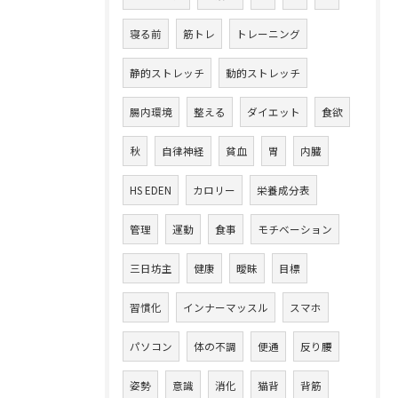
寝る前
筋トレ
トレーニング
静的ストレッチ
動的ストレッチ
腸内環境
整える
ダイエット
食欲
秋
自律神経
貧血
胃
内臓
HS EDEN
カロリー
栄養成分表
管理
運動
食事
モチベーション
三日坊主
健康
曖昧
目標
習慣化
インナーマッスル
スマホ
パソコン
体の不調
便通
反り腰
姿勢
意識
消化
猫背
背筋