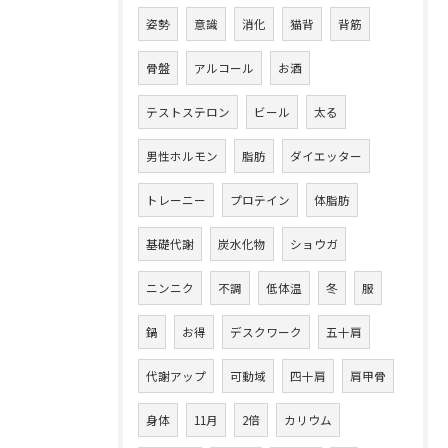
姿勢
意識
消化
猫背
背筋
骨盤
アルコール
お酒
テストステロン
ビール
太る
男性ホルモン
脂肪
ダイエッター
トレーニー
プロテイン
体脂肪
基礎代謝
炭水化物
ショウガ
ニンニク
不調
低体温
冬
服
鍋
お得
デスクワーク
五十肩
代謝アップ
可動域
四十肩
肩甲骨
身体
11月
2倍
カリウム