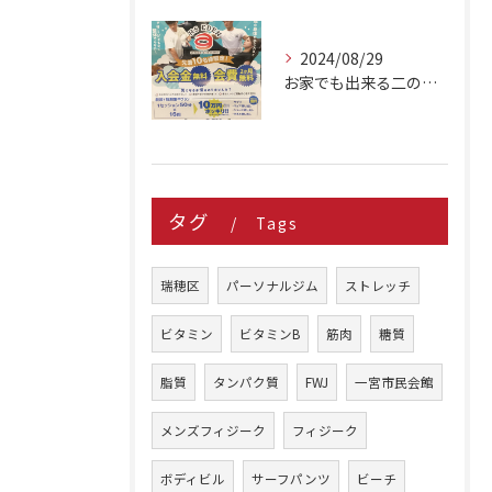
2024/08/29
お家でも出来る二の腕シェイプアップ種目 3選
タグ
Tags
瑞穂区
パーソナルジム
ストレッチ
ビタミン
ビタミンB
筋肉
糖質
脂質
タンパク質
FWJ
一宮市民会館
メンズフィジーク
フィジーク
ボディビル
サーフパンツ
ビーチ