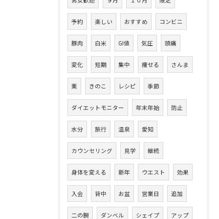
男女歓迎
９月
１０月
限定
予約
楽しい
おすすめ
コンビニ
豚肉
白米
GI値
気圧
頭痛
変化
短期
集中
痩せる
さんま
栗
きのこ
レシピ
季節
ダイエットモニター
年末年始
防止
水分
旅行
温泉
愛知
カウンセリング
見学
継続
身体を変える
新年
ウエスト
効果
入会
背中
お盆
営業日
追加
二の腕
ダンベル
シェイプ
アップ