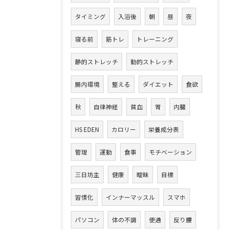
タイミング
入浴後
朝
昼
夜
寝る前
筋トレ
トレーニング
静的ストレッチ
動的ストレッチ
腸内環境
整える
ダイエット
食欲
秋
自律神経
貧血
胃
内臓
HS EDEN
カロリー
栄養成分表
管理
運動
食事
モチベーション
三日坊主
健康
曖昧
目標
習慣化
インナーマッスル
スマホ
パソコン
体の不調
便通
反り腰