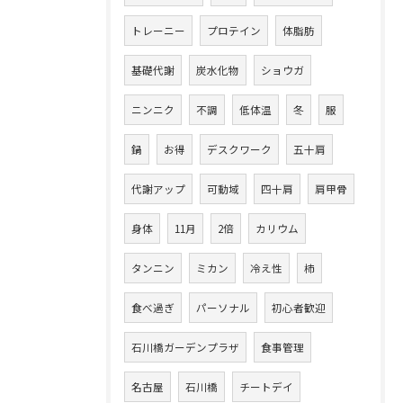
トレーニー
プロテイン
体脂肪
基礎代謝
炭水化物
ショウガ
ニンニク
不調
低体温
冬
服
鍋
お得
デスクワーク
五十肩
代謝アップ
可動域
四十肩
肩甲骨
身体
11月
2倍
カリウム
タンニン
ミカン
冷え性
柿
食べ過ぎ
パーソナル
初心者歓迎
石川橋ガーデンプラザ
食事管理
名古屋
石川橋
チートデイ