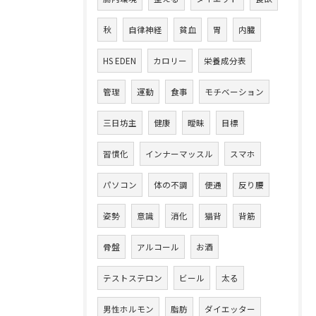
秋
自律神経
貧血
胃
内臓
HS EDEN
カロリー
栄養成分表
管理
運動
食事
モチベーション
三日坊主
健康
曖昧
目標
習慣化
インナーマッスル
スマホ
パソコン
体の不調
便通
反り腰
姿勢
意識
消化
猫背
背筋
骨盤
アルコール
お酒
テストステロン
ビール
太る
男性ホルモン
脂肪
ダイエッター