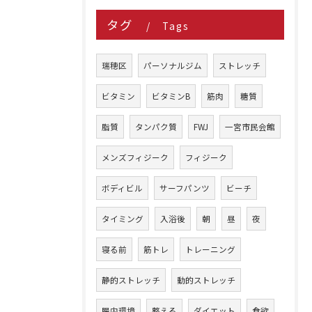
タグ
Tags
瑞穂区
パーソナルジム
ストレッチ
ビタミン
ビタミンB
筋肉
糖質
脂質
タンパク質
FWJ
一宮市民会館
メンズフィジーク
フィジーク
ボディビル
サーフパンツ
ビーチ
タイミング
入浴後
朝
昼
夜
寝る前
筋トレ
トレーニング
静的ストレッチ
動的ストレッチ
腸内環境
整える
ダイエット
食欲