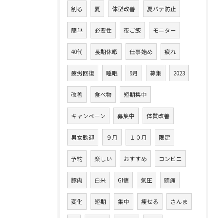
割る
夏
体型改善
夏バテ防止
簡単
必要性
夜ご飯
モニター
40代
長期休暇
仕事始め
疲れ
疲労回復
睡眠
9月
募集
2023
改善
食べ物
短期集中
キャンペーン
募集中
体質改善
男女歓迎
９月
１０月
限定
予約
楽しい
おすすめ
コンビニ
豚肉
白米
GI値
気圧
頭痛
変化
短期
集中
痩せる
さんま