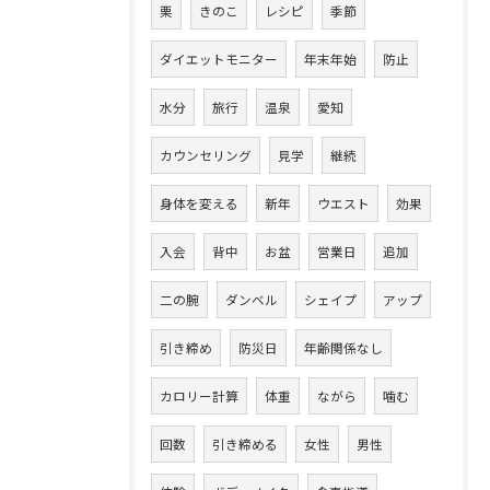
栗
きのこ
レシピ
季節
ダイエットモニター
年末年始
防止
水分
旅行
温泉
愛知
カウンセリング
見学
継続
身体を変える
新年
ウエスト
効果
入会
背中
お盆
営業日
追加
二の腕
ダンベル
シェイプ
アップ
引き締め
防災日
年齢関係なし
カロリー計算
体重
ながら
噛む
回数
引き締める
女性
男性